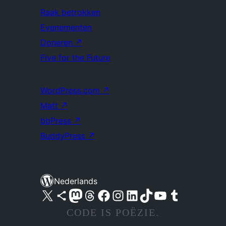
Raak betrokken
Evenementen
Doneren
↗
Five for the Future
WordPress.com
↗
Matt
↗
bbPress
↗
BuddyPress
↗
Nederlands
Bezoek ons X (voorheen Twitter) account
Bezoek ons Bluesky account
Bezoek ons Mastodon account
Bezoek ons Threads account
Onze Facebook pagina bezoeken
Bezoek ons Instagram account
Bezoek ons LinkedIn account
Bezoek ons TikTok account
Bezoek ons YouTube kanaal
Bezoek ons Tumblr account
CODE IS POËZIE.