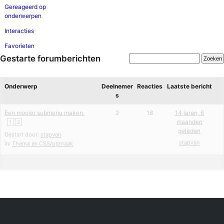
Gereageerd op
onderwerpen
Interacties
Favorieten
Gestarte forumberichten
Onderwerp
Deelnemer
Reacties
Laatste bericht
s
Een mooier submenu maken.
2
18
14 jaren, 6
maanden
1
2
geleden
Gestart door:
stapvan
stapvan
in:
Thema en CSS/opmaak