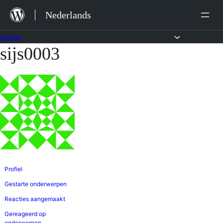
Ga
Nederlands
naar
de
Forums
sijs0003
Ga
inhoud
naar
de
inhoud
Profiel
Gestarte onderwerpen
Reacties aangemaakt
Gereageerd op
onderwerpen