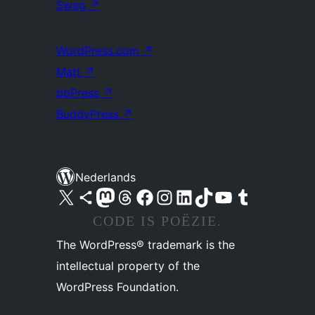
Swag
↗
WordPress.com
↗
Matt
↗
bbPress
↗
BuddyPress
↗
Nederlands
Bezoek ons X (voorheen Twitter) account
Bezoek ons Bluesky account
Bezoek ons Mastodon account
Bezoek ons Threads account
Onze Facebook pagina bezoeken
Bezoek ons Instagram account
Bezoek ons LinkedIn account
Bezoek ons TikTok account
Bezoek ons YouTube kanaal
Bezoek ons Tumblr account
CODE IS POËZIE.
The WordPress® trademark is the
intellectual property of the
WordPress Foundation.