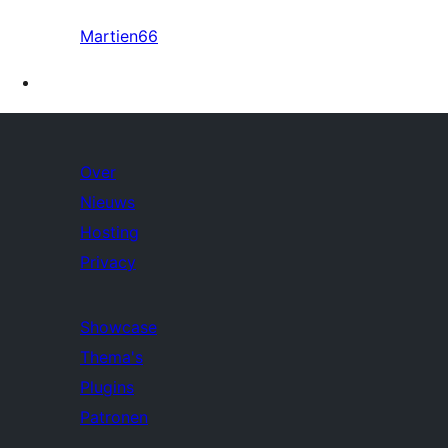
Martien66
Over
Nieuws
Hosting
Privacy
Showcase
Thema's
Plugins
Patronen