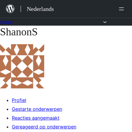
Ga
Nederlands
naar
de
Forums
ShanonS
Ga
inhoud
naar
de
inhoud
Profiel
Gestarte onderwerpen
Reacties aangemaakt
Gereageerd op onderwerpen