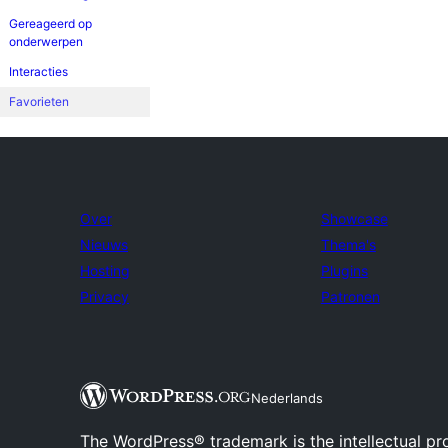
Gereageerd op
onderwerpen
Interacties
Favorieten
Over
Showcase
Nieuws
Thema's
Hosting
Plugins
Privacy
Patronen
Nederlands
The WordPress® trademark is the intellectual pr