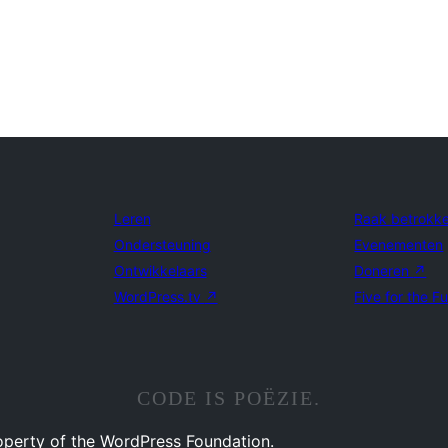
Leren
Raak betrokk
Ondersteuning
Evenementen
Ontwikkelaars
Doneren
↗
WordPress.tv
↗
Five for the F
CODE IS POËZIE.
operty of the WordPress Foundation.