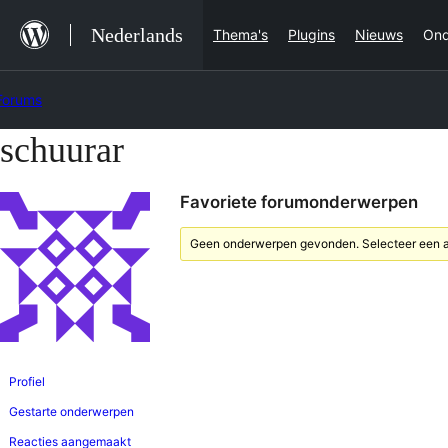
Ga
Nederlands
Thema's
Plugins
Nieuws
Ond
naar
de
Forums
inhoud
schuurar
Ga
naar
Favoriete forumonderwerpen
de
inhoud
Geen onderwerpen gevonden. Selecteer een an
Profiel
Gestarte onderwerpen
Reacties aangemaakt