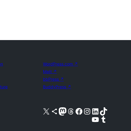
en
WordPress.com
↗
Matt
↗
bbPress
↗
uture
BuddyPress
↗
Bezoek ons X (voorheen Twitter) account
Bezoek ons Bluesky account
Bezoek ons Mastodon account
Bezoek ons Threads account
Onze Facebook pagina bezoeken
Bezoek ons Instagram account
Bezoek ons LinkedIn account
Bezoek ons TikTok account
Bezoek ons YouTube kanaal
Bezoek ons Tumblr account