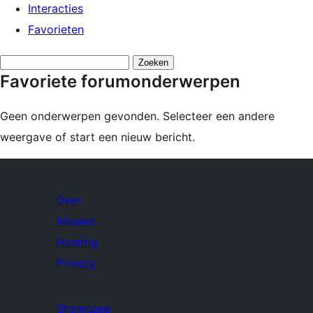
Interacties
Favorieten
Onderwerpen
Favoriete forumonderwerpen
zoeken:
Geen onderwerpen gevonden. Selecteer een andere
weergave of start een nieuw bericht.
Over
Nieuws
Hosting
Privacy
Showcase