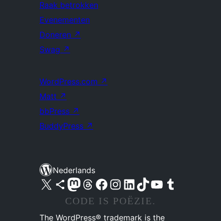
Raak betrokken
Evenementen
Doneren
↗
Swag
↗
WordPress.com
↗
Matt
↗
bbPress
↗
BuddyPress
↗
Nederlands
Bezoek ons X (voorheen Twitter) account
Bezoek ons Bluesky account
Bezoek ons Mastodon account
Bezoek ons Threads account
Onze Facebook pagina bezoeken
Bezoek ons Instagram account
Bezoek ons LinkedIn account
Bezoek ons TikTok account
Bezoek ons YouTube kanaal
Bezoek ons Tumblr account
CODE IS POËZIE.
The WordPress® trademark is the