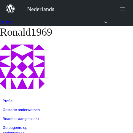
Ga
Nederlands
naar
de
Forums
Ronald1969
Ga
inhoud
naar
de
inhoud
Profiel
Gestarte onderwerpen
Reacties aangemaakt
Gereageerd op
onderwerpen