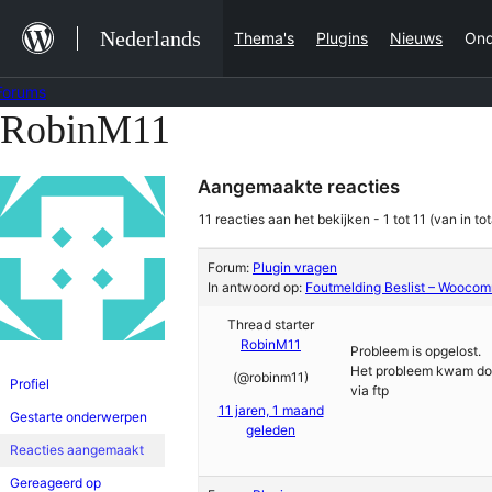
Ga
Nederlands
Thema's
Plugins
Nieuws
Ond
naar
de
Forums
inhoud
RobinM11
Ga
naar
Aangemaakte reacties
de
inhoud
11 reacties aan het bekijken - 1 tot 11 (van in tot
Forum:
Plugin vragen
In antwoord op:
Foutmelding Beslist – Wooco
Thread starter
RobinM11
Probleem is opgelost.
Het probleem kwam door 
(@robinm11)
Profiel
via ftp
11 jaren, 1 maand
Gestarte onderwerpen
geleden
Reacties aangemaakt
Gereageerd op