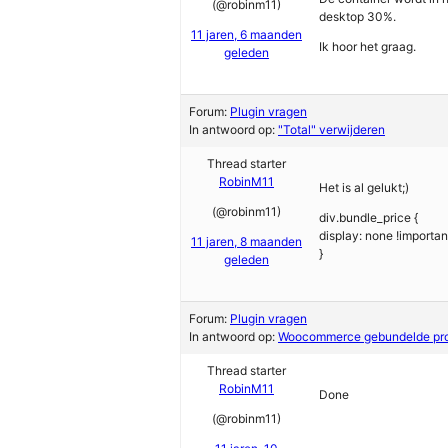
(@robinm11)
desktop 30%.
11 jaren, 6 maanden
Ik hoor het graag.
geleden
Forum:
Plugin vragen
In antwoord op:
"Total" verwijderen
Thread starter
RobinM11
Het is al gelukt;)
(@robinm11)
div.bundle_price {
display: none !importan
11 jaren, 8 maanden
}
geleden
Forum:
Plugin vragen
In antwoord op:
Woocommerce gebundelde pr
Thread starter
RobinM11
Done
(@robinm11)