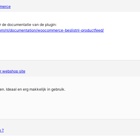
mmerce
ar de documentatie van de plugin:
.com/nl/documentation/woocommerce-beslistnl-productfeed/
r webshop site
 Ideaal en erg makkelijk in gebruik.
n ?