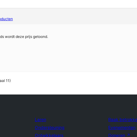
oducten
s wordt deze prijs getoond.
aal 11)
Leren
Raak betrokk
Ondersteuning
Evenementen
Ontwikkelaars
Doneren
↗