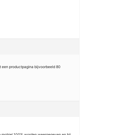
t een productpagina bijvoorbeeld 80
 op mobiel 100% worden weergegeven en bij