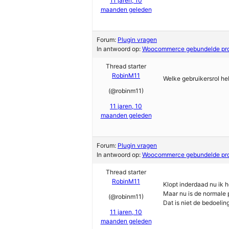
11 jaren, 10
maanden geleden
Forum:
Plugin vragen
In antwoord op:
Woocommerce gebundelde pr
Thread starter
RobinM11
Welke gebruikersrol heb
(@robinm11)
11 jaren, 10
maanden geleden
Forum:
Plugin vragen
In antwoord op:
Woocommerce gebundelde pr
Thread starter
RobinM11
Klopt inderdaad nu ik he
Maar nu is de normale 
(@robinm11)
Dat is niet de bedoelin
11 jaren, 10
maanden geleden