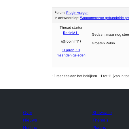
Forum:
Plugin vragen
In antwoord op:
Woocommerce gebundelde pr
Thread starter
RobinM11
Gedaan, maar nog steed
(@robinm11)
Groeten Robin
11 jaren, 10
maanden geleden
11 reacties aan het bekijken - 1 tot 11 (van in tot
Over
Showcase
Nieuws
Thema's
Hosting
Plugins