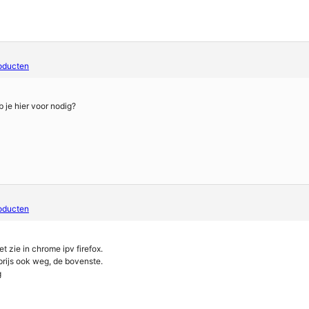
oducten
 je hier voor nodig?
oducten
t zie in chrome ipv firefox.
prijs ook weg, de bovenste.
g