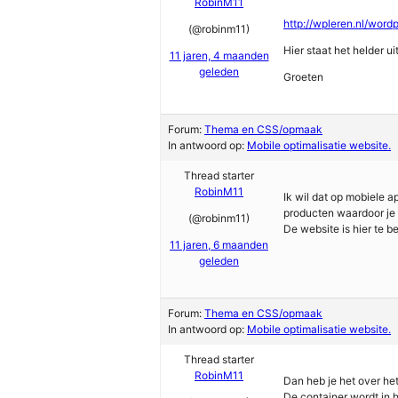
RobinM11
http://wpleren.nl/wordp
(@robinm11)
Hier staat het helder ui
11 jaren, 4 maanden
geleden
Groeten
Forum:
Thema en CSS/opmaak
In antwoord op:
Mobile optimalisatie website.
Thread starter
RobinM11
Ik wil dat op mobiele 
producten waardoor je e
(@robinm11)
De website is hier te b
11 jaren, 6 maanden
geleden
Forum:
Thema en CSS/opmaak
In antwoord op:
Mobile optimalisatie website.
Thread starter
RobinM11
Dan heb je het over he
De container wordt in 