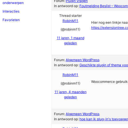
Forum:
Plugin vragen
onderwerpen
In antwoord op:
Foutmelding Beslist – Wooco
Interacties
Thread starter
Favorieten
RobinM11
Hier nog een linkje na
https://extensiontree
(@robinm11)
11 jaren, 1 maand
geleden
Forum:
Algemeen WordPress
In antwoord op:
Geschikte plugin of thema voo
RobinM11
Woocommerce gebruiken.
(@robinm11)
11 jaren, 4 maanden
geleden
Forum:
Algemeen WordPress
In antwoord op:
hoe kan ik plug-in's toevoege