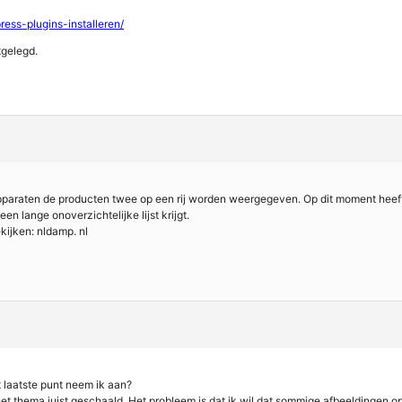
ress-plugins-installeren/
tgelegd.
apparaten de producten twee op een rij worden weergegeven. Op dit moment heef
en lange onoverzichtelijke lijst krijgt.
ekijken: nldamp. nl
t laatste punt neem ik aan?
het thema juist geschaald. Het probleem is dat ik wil dat sommige afbeeldingen