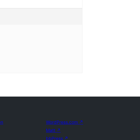
en
WordPress.com
↗
Matt
↗
bbPress
↗