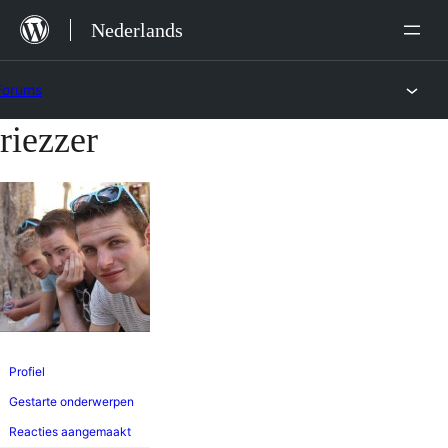
Ga
Nederlands
naar
de
Forums
inhoud
riezzer
Ga
naar
de
inhoud
Profiel
Gestarte onderwerpen
Reacties aangemaakt