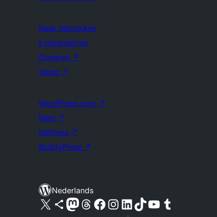
Raak betrokken
Evenementen
Doneren
↗
Swag
↗
WordPress.com
↗
Matt
↗
bbPress
↗
BuddyPress
↗
Nederlands
Bezoek ons X (voorheen Twitter) account
Bezoek ons Bluesky account
Bezoek ons Mastodon account
Bezoek ons Threads account
Onze Facebook pagina bezoeken
Bezoek ons Instagram account
Bezoek ons LinkedIn account
Bezoek ons TikTok account
Bezoek ons YouTube kanaal
Bezoek ons Tumblr account