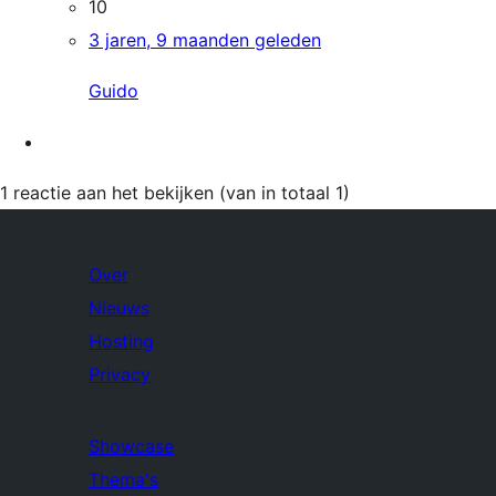
10
3 jaren, 9 maanden geleden
Guido
1 reactie aan het bekijken (van in totaal 1)
Over
Nieuws
Hosting
Privacy
Showcase
Thema's