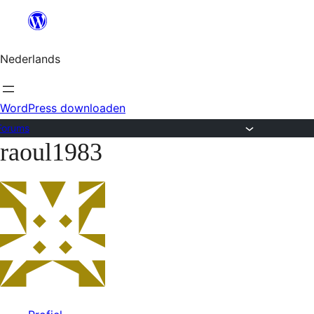
Ga
naar
Nederlands
de
inhoud
WordPress downloaden
Forums
raoul1983
Ga
naar
de
inhoud