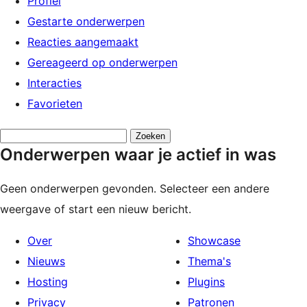
Profiel
Gestarte onderwerpen
Reacties aangemaakt
Gereageerd op onderwerpen
Interacties
Favorieten
Onderwerpen
Onderwerpen waar je actief in was
zoeken:
Geen onderwerpen gevonden. Selecteer een andere
weergave of start een nieuw bericht.
Over
Showcase
Nieuws
Thema's
Hosting
Plugins
Privacy
Patronen