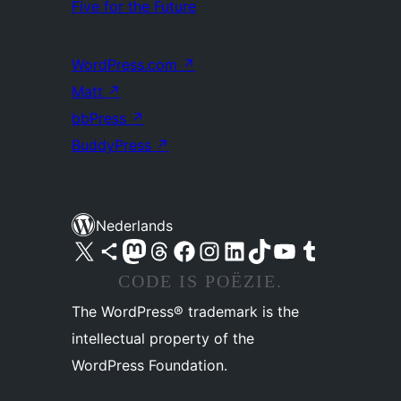
Five for the Future
WordPress.com
↗
Matt
↗
bbPress
↗
BuddyPress
↗
Nederlands
Bezoek ons X (voorheen Twitter) account
Bezoek ons Bluesky account
Bezoek ons Mastodon account
Bezoek ons Threads account
Onze Facebook pagina bezoeken
Bezoek ons Instagram account
Bezoek ons LinkedIn account
Bezoek ons TikTok account
Bezoek ons YouTube kanaal
Bezoek ons Tumblr account
CODE IS POËZIE.
The WordPress® trademark is the
intellectual property of the
WordPress Foundation.