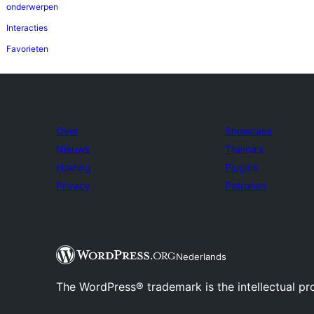
onderwerpen
Interacties
Favorieten
Over
Showcase
Nieuws
Thema's
Hosting
Plugins
Privacy
Patronen
Nederlands
The WordPress® trademark is the intellectual pr