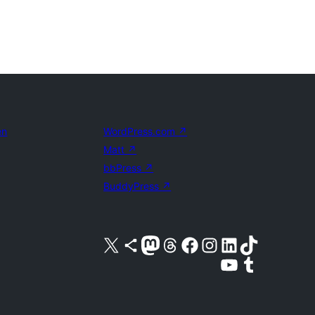
en
WordPress.com
↗
Matt
↗
bbPress
↗
BuddyPress
↗
Bezoek ons X (voorheen Twitter) account
Bezoek ons Bluesky account
Bezoek ons Mastodon account
Bezoek ons Threads account
Onze Facebook pagina bezoeken
Bezoek ons Instagram account
Bezoek ons LinkedIn account
Bezoek ons TikTok account
Bezoek ons YouTube kanaal
Bezoek ons Tumblr account