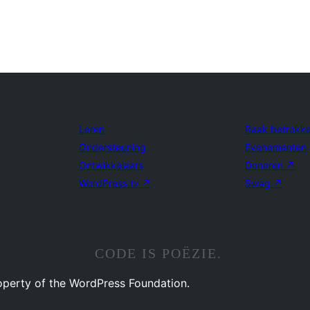
Leren
Raak betrokk
Ondersteuning
Evenementen
Ontwikkelaars
Doneren
↗
WordPress.tv
↗
Swag
↗
CODE IS POËZIE.
operty of the WordPress Foundation.