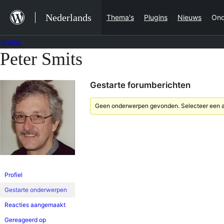
Ga
Nederlands
Thema's
Plugins
Nieuws
Ond
naar
de
Forums
inhoud
Peter Smits
Ga
naar
Gestarte forumberichten
de
inhoud
Geen onderwerpen gevonden. Selecteer een an
Profiel
Gestarte onderwerpen
Reacties aangemaakt
Gereageerd op