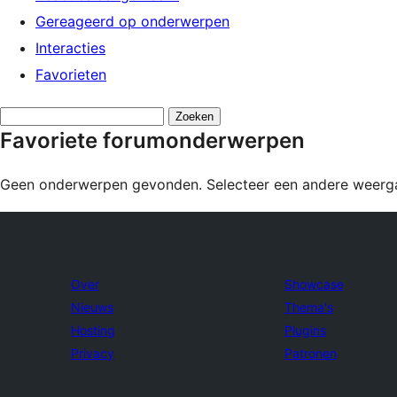
Gereageerd op onderwerpen
Interacties
Favorieten
Onderwerpen
Favoriete forumonderwerpen
zoeken:
Geen onderwerpen gevonden. Selecteer een andere weergav
Over
Showcase
Nieuws
Thema's
Hosting
Plugins
Privacy
Patronen