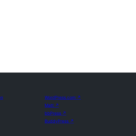
en
WordPress.com
↗
Matt
↗
bbPress
↗
BuddyPress
↗