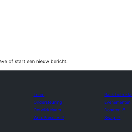
e of start een nieuw bericht.
Leren
Raak betrokk
Ondersteuning
Evenementen
Ontwikkelaars
Doneren
↗
WordPress.tv
↗
Swag
↗