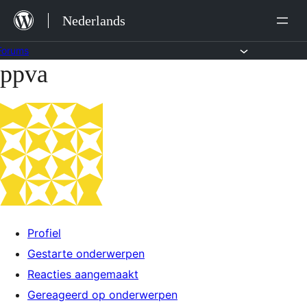
Ga
Nederlands
naar
de
Forums
ppva
Ga
inhoud
naar
de
inhoud
Profiel
Gestarte onderwerpen
Reacties aangemaakt
Gereageerd op onderwerpen