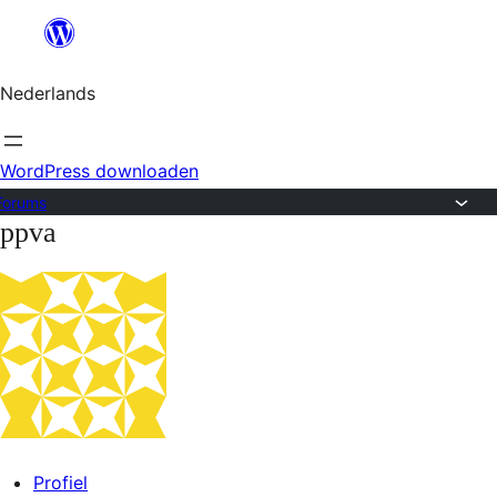
Ga
naar
Nederlands
de
inhoud
WordPress downloaden
Forums
ppva
Ga
naar
de
inhoud
Profiel