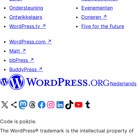
Ondersteuning
Evenementen
Ontwikkelaars
Doneren
↗
WordPress.tv
↗
Five for the Future
WordPress.com
↗
Matt
↗
bbPress
↗
BuddyPress
↗
Nederlands
Bezoek ons X (voorheen Twitter) account
Bezoek ons Bluesky account
Bezoek ons Mastodon account
Bezoek ons Threads account
Onze Facebook pagina bezoeken
Bezoek ons Instagram account
Bezoek ons LinkedIn account
Bezoek ons TikTok account
Bezoek ons YouTube kanaal
Bezoek ons Tumblr account
Code is poëzie.
The WordPress® trademark is the intellectual property of