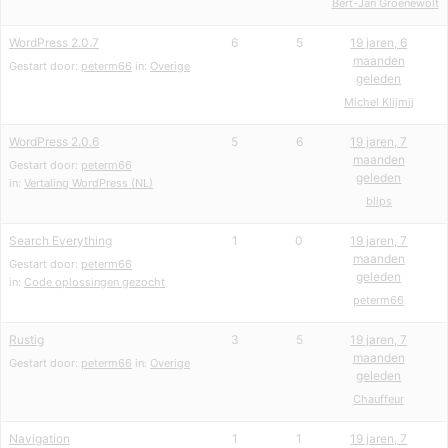
Bert-Jan Groenewolt
WordPress 2.0.7
6
5
19 jaren, 6
maanden
Gestart door:
peterm66
in:
Overige
geleden
Michel Klijmij
WordPress 2.0.6
5
6
19 jaren, 7
maanden
Gestart door:
peterm66
geleden
in:
Vertaling WordPress (NL)
blips
Search Everything
1
0
19 jaren, 7
maanden
Gestart door:
peterm66
geleden
in:
Code oplossingen gezocht
peterm66
Rustig
3
5
19 jaren, 7
maanden
Gestart door:
peterm66
in:
Overige
geleden
Chauffeur
Navigation
1
1
19 jaren, 7