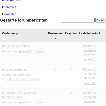
Interacties
Favorieten
Gestarte forumberichten
Onderwerp
Deelnemer
Reacties
Laatste bericht
s
Ready for WordPress
1
0
19 jaren, 4
maanden
Gestart door:
peterm66
in:
Overige
geleden
peterm66
downloadmanager
2
2
19 jaren, 4
maanden
Gestart door:
peterm66
geleden
in:
Code oplossingen gezocht
peterm66
Forum fout in FF 2.0 onder
4
9
19 jaren, 6
Mandriva 2007
maanden
geleden
Gestart door:
peterm66
in:
Overige