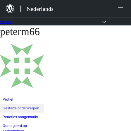
Ga
Nederlands
naar
de
Forums
peterm66
Ga
inhoud
naar
de
inhoud
Profiel
Gestarte onderwerpen
Reacties aangemaakt
Gereageerd op
onderwerpen