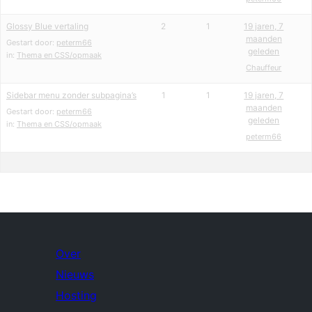
Glossy Blue vertaling
2
1
19 jaren, 7
maanden
Gestart door:
peterm66
geleden
in:
Thema en CSS/opmaak
Chauffeur
Sidebar menu zonder subpagina’s
1
1
19 jaren, 7
maanden
Gestart door:
peterm66
geleden
in:
Thema en CSS/opmaak
peterm66
Over
Nieuws
Hosting