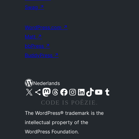
Swag
↗
WordPress.com
↗
Matt
↗
bbPress
↗
BuddyPress
↗
Nederlands
Bezoek ons X (voorheen Twitter) account
Bezoek ons Bluesky account
Bezoek ons Mastodon account
Bezoek ons Threads account
Onze Facebook pagina bezoeken
Bezoek ons Instagram account
Bezoek ons LinkedIn account
Bezoek ons TikTok account
Bezoek ons YouTube kanaal
Bezoek ons Tumblr account
CODE IS POËZIE.
The WordPress® trademark is the
intellectual property of the
WordPress Foundation.