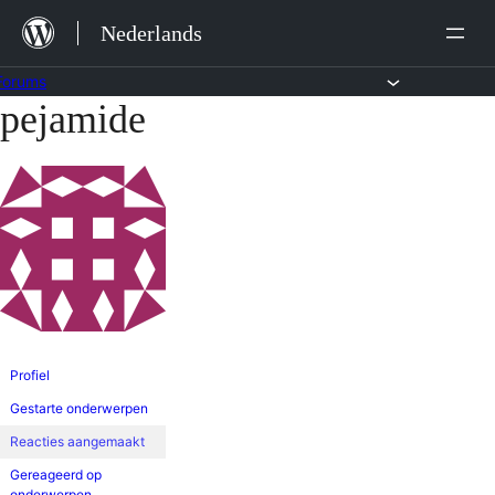
Ga
Nederlands
naar
de
Forums
pejamide
Ga
inhoud
naar
de
inhoud
Profiel
Gestarte onderwerpen
Reacties aangemaakt
Gereageerd op
onderwerpen