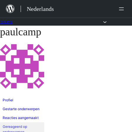
Ga
Nederlands
naar
de
Forums
paulcamp
Ga
inhoud
naar
de
inhoud
Profiel
Gestarte onderwerpen
Reacties aangemaakt
Gereageerd op
onderwerpen