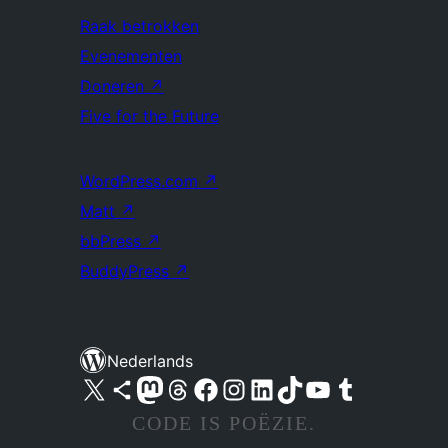
Raak betrokken
Evenementen
Doneren
↗
Five for the Future
WordPress.com
↗
Matt
↗
bbPress
↗
BuddyPress
↗
Nederlands
Bezoek ons X (voorheen Twitter) account
Bezoek ons Bluesky account
Bezoek ons Mastodon account
Bezoek ons Threads account
Onze Facebook pagina bezoeken
Bezoek ons Instagram account
Bezoek ons LinkedIn account
Bezoek ons TikTok account
Bezoek ons YouTube kanaal
Bezoek ons Tumblr account
CODE IS POËZIE.