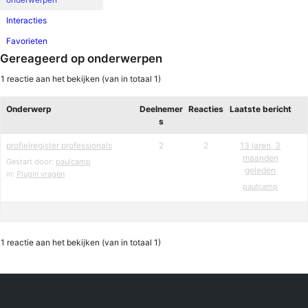
Interacties
Favorieten
Gereageerd op onderwerpen
1 reactie aan het bekijken (van in totaal 1)
Onderwerp
Deelnemer
Reacties
Laatste bericht
s
profielregister professionals
2
2
13 jaren, 3
maanden
Gestart door:
paulcamp
geleden
in:
Plugin vragen
paulcamp
1 reactie aan het bekijken (van in totaal 1)