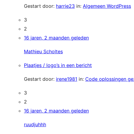
Gestart door:
harrie23
in:
Algemeen WordPress
3
2
16 jaren, 2 maanden geleden
Mathieu Scholtes
Plaatjes / logo’s in een bericht
Gestart door:
irene1981
in:
Code oplossingen ge
3
2
16 jaren, 2 maanden geleden
ruudjuhhh