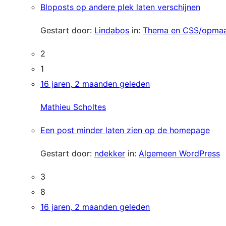
Bloposts op andere plek laten verschijnen
Gestart door:
Lindabos
in:
Thema en CSS/opma
2
1
16 jaren, 2 maanden geleden
Mathieu Scholtes
Een post minder laten zien op de homepage
Gestart door:
ndekker
in:
Algemeen WordPress
3
8
16 jaren, 2 maanden geleden