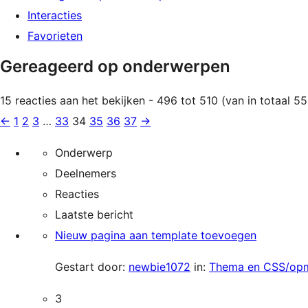
Interacties
Favorieten
Gereageerd op onderwerpen
15 reacties aan het bekijken - 496 tot 510 (van in totaal 5
←
1
2
3
…
33
34
35
36
37
→
Onderwerp
Deelnemers
Reacties
Laatste bericht
Nieuw pagina aan template toevoegen
Gestart door:
newbie1072
in:
Thema en CSS/op
3