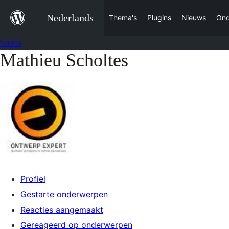
Ga
Nederlands
Thema's
Plugins
Nieuws
Ond
naar
de
Forums
inhoud
Mathieu Scholtes
Ga
naar
de
inhoud
Profiel
Gestarte onderwerpen
Reacties aangemaakt
Gereageerd op onderwerpen