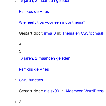
16 jaren, 2 maanden geleden
Remkus de Vries
Wie heeft tips voor een mooi thema?
Gestart door:
irma10
in:
Thema en CSS/opmaak
4
5
16 jaren, 2 maanden geleden
Remkus de Vries
CMS functies
Gestart door:
nielsv90
in:
Algemeen WordPress
3