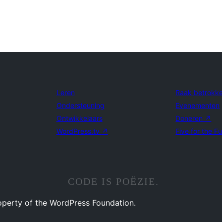
Leren
Raak betrokk
Ondersteuning
Evenementen
Ontwikkelaars
Doneren
↗
WordPress.tv
↗
Five for the F
CODE IS POËZIE.
operty of the WordPress Foundation.