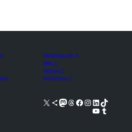
en
WordPress.com
↗
Matt
↗
bbPress
↗
uture
BuddyPress
↗
Bezoek ons X (voorheen Twitter) account
Bezoek ons Bluesky account
Bezoek ons Mastodon account
Bezoek ons Threads account
Onze Facebook pagina bezoeken
Bezoek ons Instagram account
Bezoek ons LinkedIn account
Bezoek ons TikTok account
Bezoek ons YouTube kanaal
Bezoek ons Tumblr account