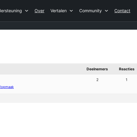
ersteuning
Over
Vertalen
Community
Contact
Deelnemers
Reacties
2
1
S/opmaak