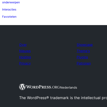
onderwerpen
Interacties
Favorieten
Over
Showcase
Nieuws
Thema's
Hosting
Plugins
Privacy
Patronen
Nederlands
The WordPress® trademark is the intellectual pr