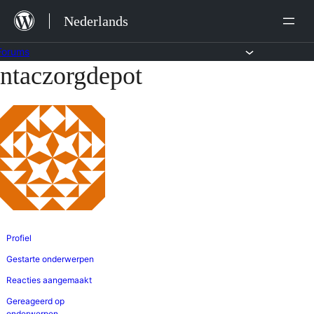
Ga
Nederlands
naar
de
Forums
ntaczorgdepot
Ga
inhoud
naar
de
inhoud
Profiel
Gestarte onderwerpen
Reacties aangemaakt
Gereageerd op
onderwerpen