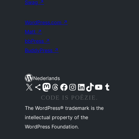
Swag
↗
WordPress.com
↗
Matt
↗
bbPress
↗
BuddyPress
↗
Nederlands
Bezoek ons X (voorheen Twitter) account
Bezoek ons Bluesky account
Bezoek ons Mastodon account
Bezoek ons Threads account
Onze Facebook pagina bezoeken
Bezoek ons Instagram account
Bezoek ons LinkedIn account
Bezoek ons TikTok account
Bezoek ons YouTube kanaal
Bezoek ons Tumblr account
CODE IS POËZIE.
The WordPress® trademark is the
intellectual property of the
WordPress Foundation.