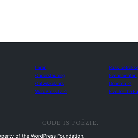
Leren
Raak betrokk
Ondersteuning
Evenementen
Ontwikkelaars
Doneren
↗
WordPress.tv
↗
Five for the F
CODE IS POËZIE.
operty of the WordPress Foundation.