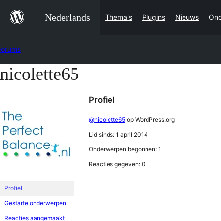
Ga
Nederlands
Thema's
Plugins
Nieuws
Ond
naar
de
Forums
inhoud
nicolette65
Ga
naar
Profiel
de
inhoud
@nicolette65
op WordPress.org
Lid sinds: 1 april 2014
Onderwerpen begonnen: 1
Reacties gegeven: 0
Profiel
Gestarte onderwerpen
Reacties aangemaakt