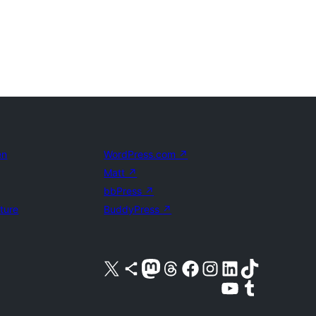
en
WordPress.com
↗
Matt
↗
bbPress
↗
uture
BuddyPress
↗
Bezoek ons X (voorheen Twitter) account
Bezoek ons Bluesky account
Bezoek ons Mastodon account
Bezoek ons Threads account
Onze Facebook pagina bezoeken
Bezoek ons Instagram account
Bezoek ons LinkedIn account
Bezoek ons TikTok account
Bezoek ons YouTube kanaal
Bezoek ons Tumblr account