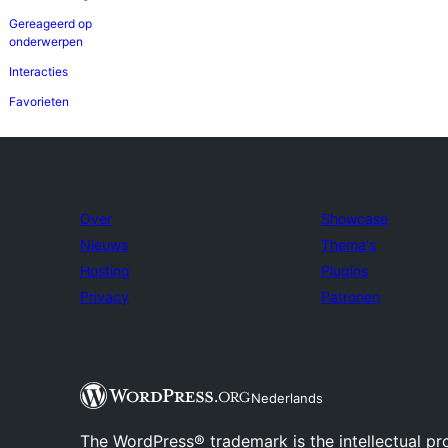
Gereageerd op
onderwerpen
Interacties
Favorieten
Over
Showcase
Nieuws
Thema's
Hosting
Plugins
Privacy
Patronen
Nederlands
The WordPress® trademark is the intellectual pr