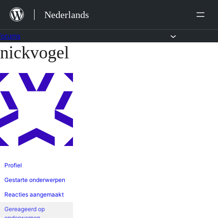
Ga
Nederlands
naar
de
Forums
nickvogel
Ga
inhoud
naar
de
inhoud
Profiel
Gestarte onderwerpen
Reacties aangemaakt
Gereageerd op
onderwerpen