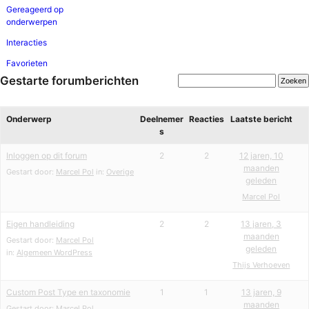
Gereageerd op
onderwerpen
Interacties
Favorieten
Gestarte forumberichten
Onderwerp
Deelnemer
Reacties
Laatste bericht
s
Inloggen op dit forum
2
2
12 jaren, 10
maanden
Gestart door:
Marcel Pol
in:
Overige
geleden
Marcel Pol
Eigen handleiding
2
2
13 jaren, 3
maanden
Gestart door:
Marcel Pol
geleden
in:
Algemeen WordPress
Thijs Verhoeven
Custom Post Type en taxonomie
1
1
13 jaren, 9
maanden
Gestart door:
Marcel Pol