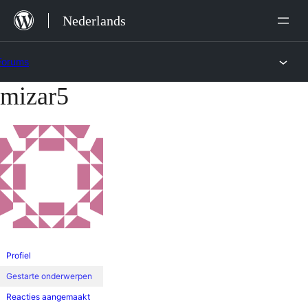
Ga
Nederlands
naar
de
Forums
inhoud
mizar5
Ga
naar
de
inhoud
Profiel
Gestarte onderwerpen
Reacties aangemaakt