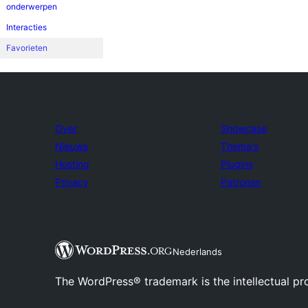
onderwerpen
Interacties
Favorieten
Over
Showcase
Nieuws
Thema's
Hosting
Plugins
Privacy
Patronen
Nederlands
The WordPress® trademark is the intellectual pr