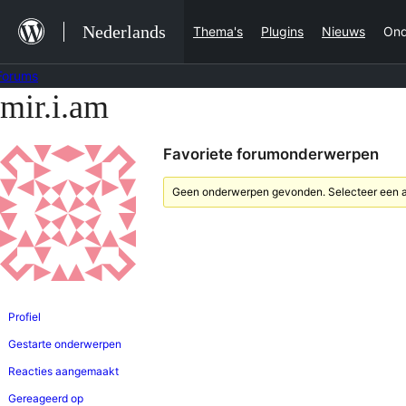
Ga
Nederlands
Thema's
Plugins
Nieuws
Ond
naar
de
Forums
inhoud
mir.i.am
Ga
naar
Favoriete forumonderwerpen
de
inhoud
Geen onderwerpen gevonden. Selecteer een an
Profiel
Gestarte onderwerpen
Reacties aangemaakt
Gereageerd op