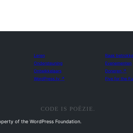
Leren
Raak betrokk
Ondersteuning
Evenementen
Ontwikkelaars
Doneren
↗
WordPress.tv
↗
Five for the F
CODE IS POËZIE.
operty of the WordPress Foundation.