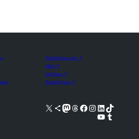
en
WordPress.com
↗
Matt
↗
bbPress
↗
uture
BuddyPress
↗
Bezoek ons X (voorheen Twitter) account
Bezoek ons Bluesky account
Bezoek ons Mastodon account
Bezoek ons Threads account
Onze Facebook pagina bezoeken
Bezoek ons Instagram account
Bezoek ons LinkedIn account
Bezoek ons TikTok account
Bezoek ons YouTube kanaal
Bezoek ons Tumblr account