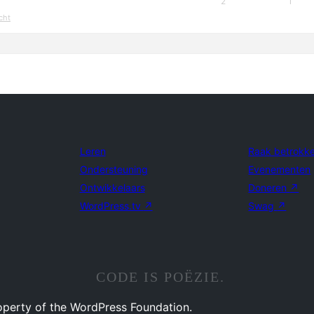
2
1
cht
Leren
Raak betrokk
Ondersteuning
Evenementen
Ontwikkelaars
Doneren
↗
WordPress.tv
↗
Swag
↗
CODE IS POËZIE.
operty of the WordPress Foundation.