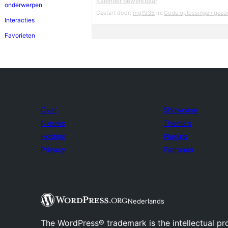
Kalender bewerkbaar
onderwerpen
Gestart door:
mg1935
in:
Code oplossingen gezo
Interacties
Favorieten
Over
Showcase
Nieuws
Thema's
Hosting
Plugins
Privacy
Patronen
Nederlands
The WordPress® trademark is the intellectual pr