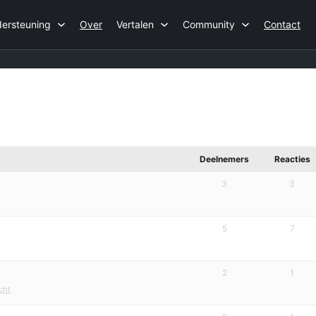
ersteuning
Over
Vertalen
Community
Contact
Deelnemers
Reacties
3
3
5
7
2
1
cht