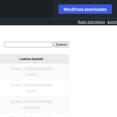
WordPress downloaden
Raak betrokken
Login
Laatste bericht
14 jaren, 7 maanden geleden
mg1935
15 jaren, 6 maanden geleden
mg1935
15 jaren, 9 maanden geleden
henkholland