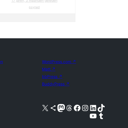
17 jaren, 3 maanden geleden
psyned
en
WordPress.com
↗
Matt
↗
bbPress
↗
BuddyPress
↗
Bezoek ons X (voorheen Twitter) account
Bezoek ons Bluesky account
Bezoek ons Mastodon account
Bezoek ons Threads account
Onze Facebook pagina bezoeken
Bezoek ons Instagram account
Bezoek ons LinkedIn account
Bezoek ons TikTok account
Bezoek ons YouTube kanaal
Bezoek ons Tumblr account