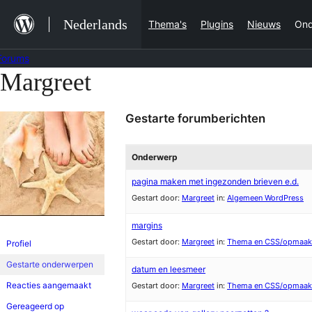
Ga
Nederlands
Thema's
Plugins
Nieuws
Ond
naar
de
Forums
inhoud
Margreet
Ga
naar
Gestarte forumberichten
de
inhoud
Onderwerp
pagina maken met ingezonden brieven e.d.
Gestart door:
Margreet
in:
Algemeen WordPress
margins
Gestart door:
Margreet
in:
Thema en CSS/opmaak
Profiel
Gestarte onderwerpen
datum en leesmeer
Reacties aangemaakt
Gestart door:
Margreet
in:
Thema en CSS/opmaak
Gereageerd op