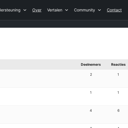
ersteuning
Over
Vertalen
Community
Contact
Deelnemers
Reacties
2
1
1
1
4
6