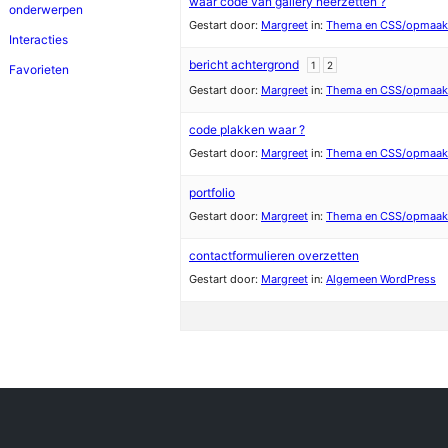
waar code van gallery neerzetten ?
onderwerpen
Gestart door:
Margreet
in:
Thema en CSS/opmaak
Interacties
bericht achtergrond
1
2
Favorieten
Gestart door:
Margreet
in:
Thema en CSS/opmaak
code plakken waar ?
Gestart door:
Margreet
in:
Thema en CSS/opmaak
portfolio
Gestart door:
Margreet
in:
Thema en CSS/opmaak
contactformulieren overzetten
Gestart door:
Margreet
in:
Algemeen WordPress