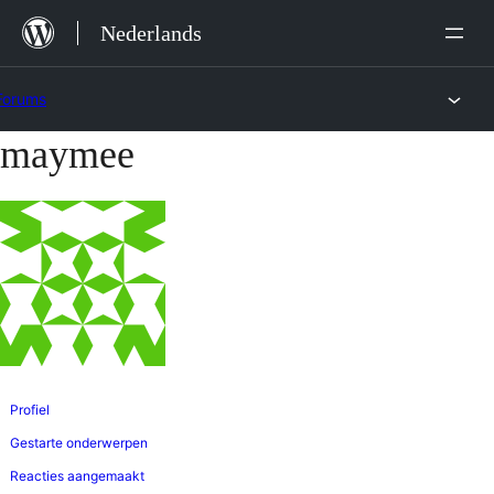
Ga
Nederlands
naar
de
Forums
inhoud
maymee
Ga
naar
de
inhoud
Profiel
Gestarte onderwerpen
Reacties aangemaakt