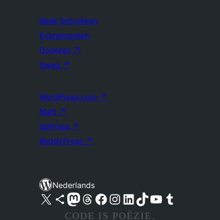
Raak betrokken
Evenementen
Doneren
↗
Swag
↗
WordPress.com
↗
Matt
↗
bbPress
↗
BuddyPress
↗
Nederlands
Bezoek ons X (voorheen Twitter) account
Bezoek ons Bluesky account
Bezoek ons Mastodon account
Bezoek ons Threads account
Onze Facebook pagina bezoeken
Bezoek ons Instagram account
Bezoek ons LinkedIn account
Bezoek ons TikTok account
Bezoek ons YouTube kanaal
Bezoek ons Tumblr account
CODE IS POËZIE.