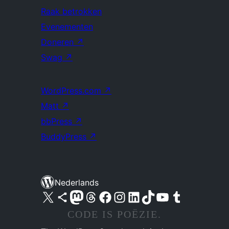
Raak betrokken
Evenementen
Doneren
↗
Swag
↗
WordPress.com
↗
Matt
↗
bbPress
↗
BuddyPress
↗
Nederlands
Bezoek ons X (voorheen Twitter) account
Bezoek ons Bluesky account
Bezoek ons Mastodon account
Bezoek ons Threads account
Onze Facebook pagina bezoeken
Bezoek ons Instagram account
Bezoek ons LinkedIn account
Bezoek ons TikTok account
Bezoek ons YouTube kanaal
Bezoek ons Tumblr account
CODE IS POËZIE.