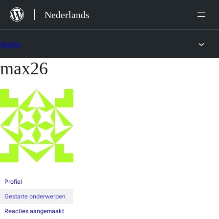
Ga
Nederlands
naar
de
Forums
inhoud
max26
Ga
naar
de
inhoud
Profiel
Gestarte onderwerpen
Reacties aangemaakt