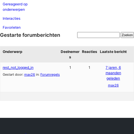
Gereageerd op
onderwerpen
Interacties
Favorieten
Gestarte forumberichten
Onderwerp
Deelnemer
Reacties
Laatste bericht
s
rest_not_logged_in
1
1
7 jaren, 6
maanden
Gestart door:
max26
in:
Forumregels
geleden
max26