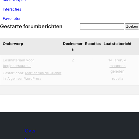
Interacties
Favorieten
Gestarte forumberichten
Onderwerp
Deelnemer
Reacties
Laatste bericht
s
Lesmateriaal voor
2
1
14 jaren, 4
beginnerscursus
maanden
geleden
Gestart door:
Martien van de Griendt
in:
Algemeen WordPress
robelia
Over