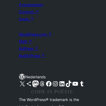
Evenementen
Doneren
↗
Swag
↗
WordPress.com
↗
Matt
↗
bbPress
↗
BuddyPress
↗
Nederlands
Bezoek ons X (voorheen Twitter) account
Bezoek ons Bluesky account
Bezoek ons Mastodon account
Bezoek ons Threads account
Onze Facebook pagina bezoeken
Bezoek ons Instagram account
Bezoek ons LinkedIn account
Bezoek ons TikTok account
Bezoek ons YouTube kanaal
Bezoek ons Tumblr account
CODE IS POËZIE.
The WordPress® trademark is the