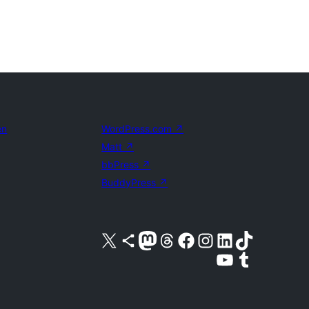
en
WordPress.com
↗
Matt
↗
bbPress
↗
BuddyPress
↗
Bezoek ons X (voorheen Twitter) account
Bezoek ons Bluesky account
Bezoek ons Mastodon account
Bezoek ons Threads account
Onze Facebook pagina bezoeken
Bezoek ons Instagram account
Bezoek ons LinkedIn account
Bezoek ons TikTok account
Bezoek ons YouTube kanaal
Bezoek ons Tumblr account