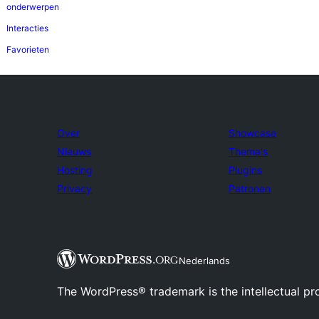
onderwerpen
Interacties
Favorieten
Over
Showcase
Nieuws
Thema's
Hosting
Plugins
Privacy
Patronen
Nederlands
The WordPress® trademark is the intellectual pr