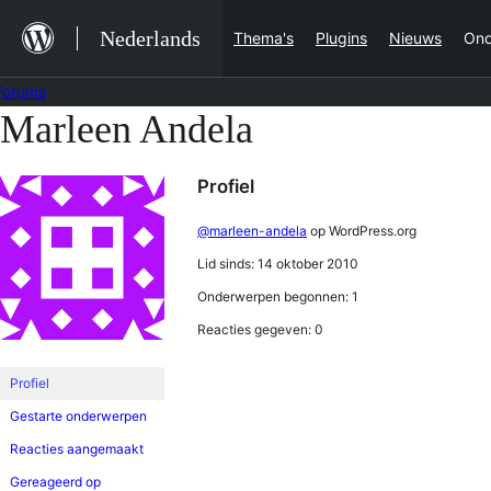
Ga
Nederlands
Thema's
Plugins
Nieuws
Ond
naar
de
Forums
inhoud
Marleen Andela
Ga
naar
Profiel
de
inhoud
@marleen-andela
op WordPress.org
Lid sinds: 14 oktober 2010
Onderwerpen begonnen: 1
Reacties gegeven: 0
Profiel
Gestarte onderwerpen
Reacties aangemaakt
Gereageerd op