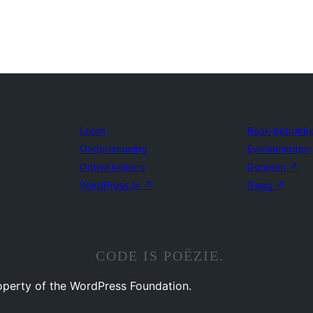
Leren
Raak betrokk
Ondersteuning
Evenementen
Ontwikkelaars
Doneren
↗
WordPress.tv
↗
Swag
↗
CODE IS POËZIE.
operty of the WordPress Foundation.