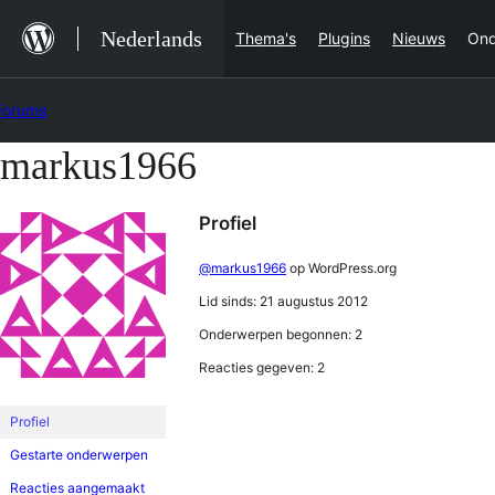
Ga
Nederlands
Thema's
Plugins
Nieuws
Ond
naar
de
Forums
inhoud
markus1966
Ga
naar
Profiel
de
inhoud
@markus1966
op WordPress.org
Lid sinds: 21 augustus 2012
Onderwerpen begonnen: 2
Reacties gegeven: 2
Profiel
Gestarte onderwerpen
Reacties aangemaakt