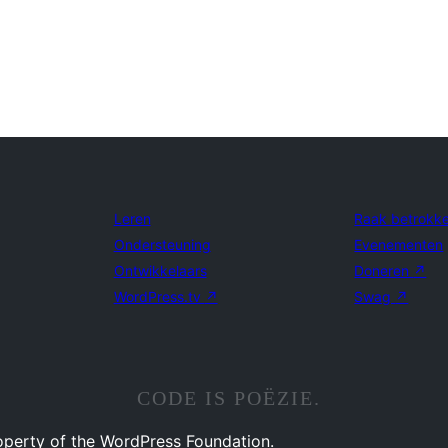
Leren
Raak betrokk
Ondersteuning
Evenementen
Ontwikkelaars
Doneren
↗
WordPress.tv
↗
Swag
↗
CODE IS POËZIE.
operty of the WordPress Foundation.