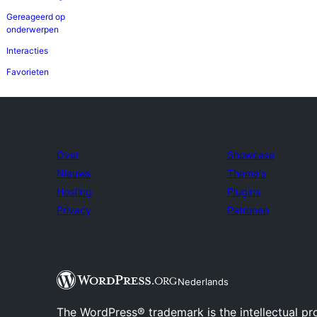
Gereageerd op
onderwerpen
Interacties
Favorieten
Over
Showcase
Nieuws
Thema's
Hosting
Plugins
Privacy
Patronen
Nederlands
The WordPress® trademark is the intellectual pr