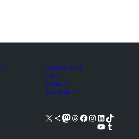
en
WordPress.com
↗
Matt
↗
bbPress
↗
BuddyPress
↗
Bezoek ons X (voorheen Twitter) account
Bezoek ons Bluesky account
Bezoek ons Mastodon account
Bezoek ons Threads account
Onze Facebook pagina bezoeken
Bezoek ons Instagram account
Bezoek ons LinkedIn account
Bezoek ons TikTok account
Bezoek ons YouTube kanaal
Bezoek ons Tumblr account