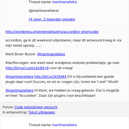
Thread starter
maritmanelleke
(@maritmanelleke)
14 jaren, 3 maanden geleden
http://wordpress.org/extend/plugins/accordion-shortcode/
accordion, ga ik dit weekend uitproberen, maar dit antwoord kreeg ik via
mijn tweet oproep ……:
Marit Broer-Buizer ‏
@maritmanelleke
#durftevragen: wie weet raad: wordpress website probleempje: ga naar
http://tinyurl.com/ckk84x6
voor de vraag!
@maritmanelleke
http://bit.ly/JXOhM4
Dit is bijvoorbeeld een goede
plugin daar voor! Succes, en als er vragen zijn, horen we ’t wel! ^MvdH
@maritmanelleke
Hi Marit, we hebben je vraag gelezen. Dat is mogelijk
en heet “Accordion”. Daar zijn plugins voor beschikbaar!
Forum:
Code oplossingen gezocht
In antwoord op:
Tekst uitklappen
Thread starter
maritmanelleke