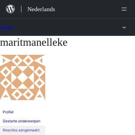
Ga
Nederlands
naar
de
Forums
inhoud
maritmanelleke
Ga
naar
de
inhoud
Profiel
Gestarte onderwerpen
Reacties aangemaakt