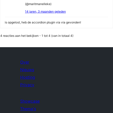
(@maritmanelleke)
14 jaren, 3 maanden geleden
is opgelost, heb de accordion plugin via via gevonden!
4 reacties aan het bekijken - 1 tot 4 (van in totaal 4)
Over
Nieuws
Hosting
Privacy
Showcase
Thema's