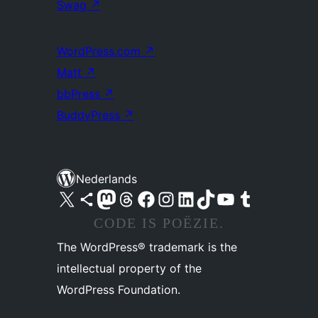
Swag
↗
WordPress.com
↗
Matt
↗
bbPress
↗
BuddyPress
↗
Nederlands
Bezoek ons X (voorheen Twitter) account
Bezoek ons Bluesky account
Bezoek ons Mastodon account
Bezoek ons Threads account
Onze Facebook pagina bezoeken
Bezoek ons Instagram account
Bezoek ons LinkedIn account
Bezoek ons TikTok account
Bezoek ons YouTube kanaal
Bezoek ons Tumblr account
CODE IS POËZIE.
The WordPress® trademark is the
intellectual property of the
WordPress Foundation.