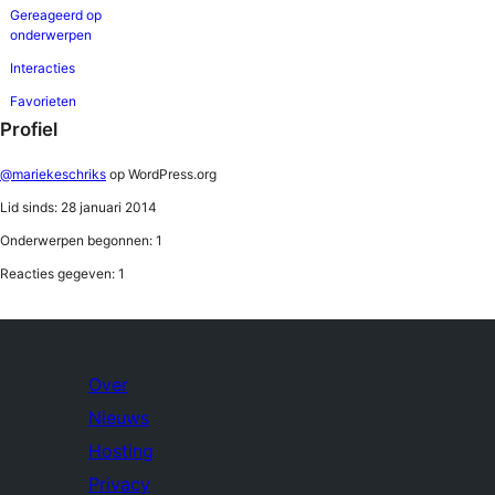
Gereageerd op
onderwerpen
Interacties
Favorieten
Profiel
@mariekeschriks
op WordPress.org
Lid sinds: 28 januari 2014
Onderwerpen begonnen: 1
Reacties gegeven: 1
Over
Nieuws
Hosting
Privacy