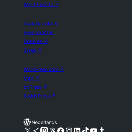
WordPress.tv
↗
Raak betrokken
Evenementen
Doneren
↗
Swag
↗
WordPress.com
↗
Matt
↗
bbPress
↗
BuddyPress
↗
Nederlands
Bezoek ons X (voorheen Twitter) account
Bezoek ons Bluesky account
Bezoek ons Mastodon account
Bezoek ons Threads account
Onze Facebook pagina bezoeken
Bezoek ons Instagram account
Bezoek ons LinkedIn account
Bezoek ons TikTok account
Bezoek ons YouTube kanaal
Bezoek ons Tumblr account