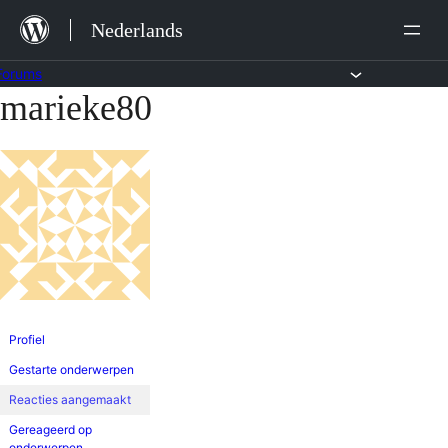
Ga
Nederlands
naar
de
Forums
marieke80
Ga
inhoud
naar
de
inhoud
Profiel
Gestarte onderwerpen
Reacties aangemaakt
Gereageerd op
onderwerpen