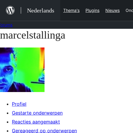
Ga
Nederlands
Thema's
Plugins
Nieuws
Ond
naar
de
Forums
inhoud
marcelstallinga
Ga
naar
de
inhoud
Profiel
Gestarte onderwerpen
Reacties aangemaakt
Gereageerd op onderwerpen