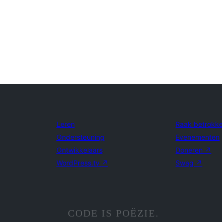
Leren
Raak betrokk
Ondersteuning
Evenementen
Ontwikkelaars
Doneren
↗
WordPress.tv
↗
Swag
↗
CODE IS POËZIE.