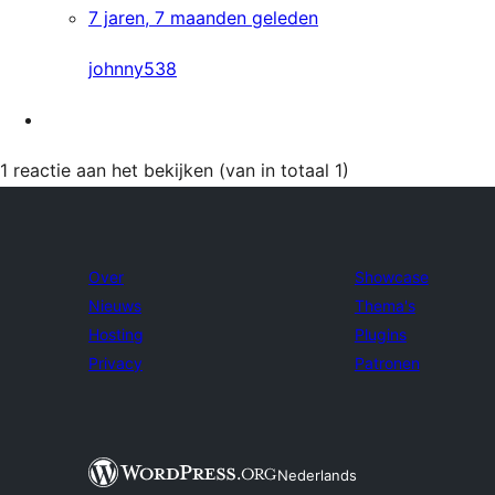
7 jaren, 7 maanden geleden
johnny538
1 reactie aan het bekijken (van in totaal 1)
Over
Showcase
Nieuws
Thema's
Hosting
Plugins
Privacy
Patronen
Nederlands