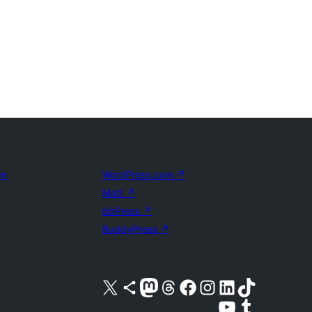
en
WordPress.com
↗
Matt
↗
bbPress
↗
BuddyPress
↗
Bezoek ons X (voorheen Twitter) account
Bezoek ons Bluesky account
Bezoek ons Mastodon account
Bezoek ons Threads account
Onze Facebook pagina bezoeken
Bezoek ons Instagram account
Bezoek ons LinkedIn account
Bezoek ons TikTok account
Bezoek ons YouTube kanaal
Bezoek ons Tumblr account