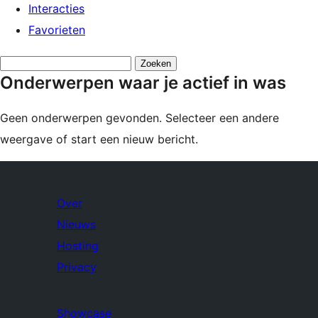
Interacties
Favorieten
Onderwerpen
Onderwerpen waar je actief in was
zoeken:
Geen onderwerpen gevonden. Selecteer een andere
weergave of start een nieuw bericht.
Over
Nieuws
Hosting
Privacy
Showcase