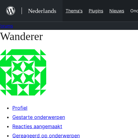
Ga
Nederlands
Thema's
Plugins
Nieuws
Ond
naar
de
Forums
inhoud
Wanderer
Ga
naar
de
inhoud
Profiel
Gestarte onderwerpen
Reacties aangemaakt
Gereageerd op onderwerpen