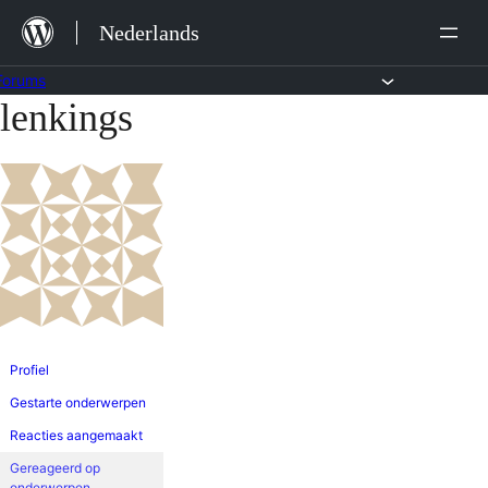
Ga
Nederlands
naar
de
Forums
lenkings
Ga
inhoud
naar
de
inhoud
Profiel
Gestarte onderwerpen
Reacties aangemaakt
Gereageerd op
onderwerpen