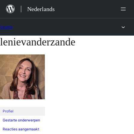
Ga
Nederlands
naar
de
Forums
inhoud
lenievanderzande
Ga
naar
de
inhoud
Profiel
Gestarte onderwerpen
Reacties aangemaakt