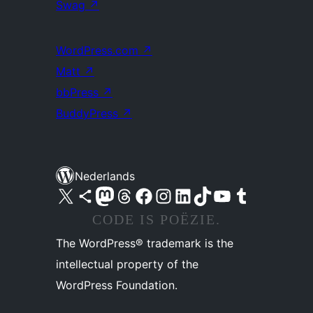
Swag
↗
WordPress.com
↗
Matt
↗
bbPress
↗
BuddyPress
↗
Nederlands
Bezoek ons X (voorheen Twitter) account
Bezoek ons Bluesky account
Bezoek ons Mastodon account
Bezoek ons Threads account
Onze Facebook pagina bezoeken
Bezoek ons Instagram account
Bezoek ons LinkedIn account
Bezoek ons TikTok account
Bezoek ons YouTube kanaal
Bezoek ons Tumblr account
CODE IS POËZIE.
The WordPress® trademark is the
intellectual property of the
WordPress Foundation.