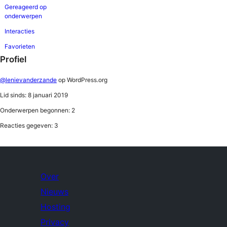
Gereageerd op
onderwerpen
Interacties
Favorieten
Profiel
@lenievanderzande
op WordPress.org
Lid sinds: 8 januari 2019
Onderwerpen begonnen: 2
Reacties gegeven: 3
Over
Nieuws
Hosting
Privacy