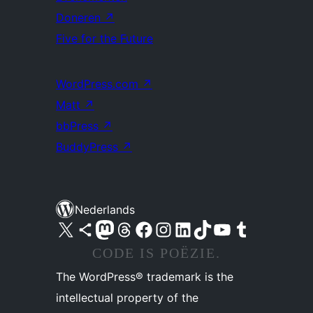
Doneren
↗
Five for the Future
WordPress.com
↗
Matt
↗
bbPress
↗
BuddyPress
↗
Nederlands
Bezoek ons X (voorheen Twitter) account
Bezoek ons Bluesky account
Bezoek ons Mastodon account
Bezoek ons Threads account
Onze Facebook pagina bezoeken
Bezoek ons Instagram account
Bezoek ons LinkedIn account
Bezoek ons TikTok account
Bezoek ons YouTube kanaal
Bezoek ons Tumblr account
CODE IS POËZIE.
The WordPress® trademark is the
intellectual property of the