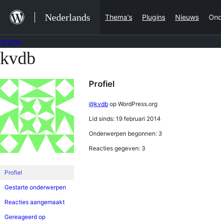
Ga
Nederlands
Thema's
Plugins
Nieuws
Ond
naar
de
Forums
inhoud
kvdb
Ga
naar
Profiel
de
inhoud
@kvdb
op WordPress.org
Lid sinds: 19 februari 2014
Onderwerpen begonnen: 3
Reacties gegeven: 3
Profiel
Gestarte onderwerpen
Reacties aangemaakt
Gereageerd op