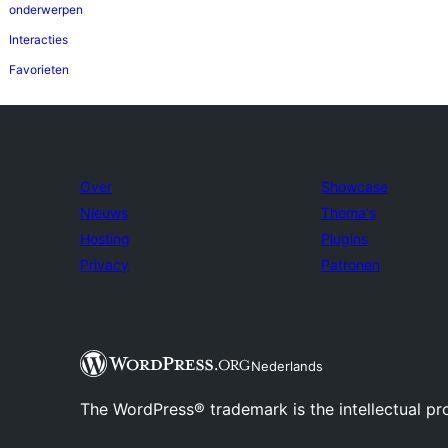
onderwerpen
Interacties
Favorieten
Over
Showcase
Nieuws
Thema's
Hosting
Plugins
Privacy
Patronen
Nederlands
The WordPress® trademark is the intellectual pr