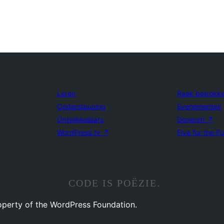
Leren
Raak betrokk
Ondersteuning
Evenementen
Ontwikkelaars
Doneren
↗
WordPress.tv
↗
Five for the F
CODE IS POËZIE.
operty of the WordPress Foundation.