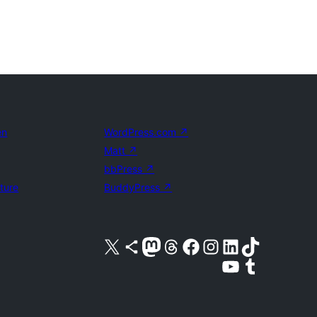
en
WordPress.com
↗
Matt
↗
bbPress
↗
uture
BuddyPress
↗
Bezoek ons X (voorheen Twitter) account
Bezoek ons Bluesky account
Bezoek ons Mastodon account
Bezoek ons Threads account
Onze Facebook pagina bezoeken
Bezoek ons Instagram account
Bezoek ons LinkedIn account
Bezoek ons TikTok account
Bezoek ons YouTube kanaal
Bezoek ons Tumblr account