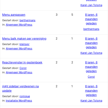
Karel-Jan Tolsma
Menu aanpassen
3
5
8 jaren, 6
maanden
Gestart door:
berthermans
geleden
in:
Algemeen WordPress
berthermans
Menu balk maken per vereniging
2
1
8 jaren, 6
maanden
Gestart door:
kleinspr
geleden
in:
Algemeen WordPress
Karel-Jan Tolsma
Reactievenster in gastenboek
2
2
8 jaren, 6
maanden
Gestart door:
Corst
geleden
in:
Algemeen WordPress
Corst
right sidebar verdwenen na
2
1
8 jaren, 6
update
maanden
geleden
Gestart door:
romique
in:
Installatie WordPress
Karel-Jan Tolsma