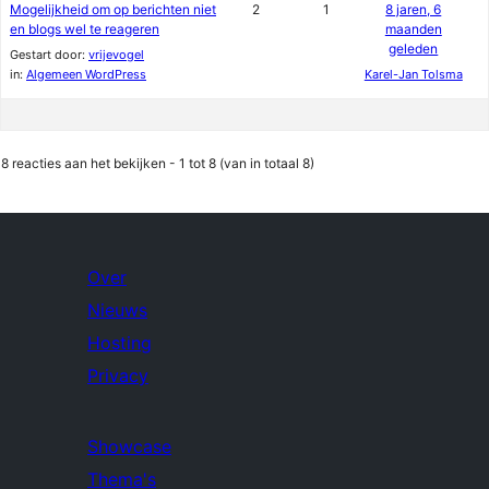
Mogelijkheid om op berichten niet
2
1
8 jaren, 6
en blogs wel te reageren
maanden
geleden
Gestart door:
vrijevogel
in:
Algemeen WordPress
Karel-Jan Tolsma
8 reacties aan het bekijken - 1 tot 8 (van in totaal 8)
Over
Nieuws
Hosting
Privacy
Showcase
Thema's