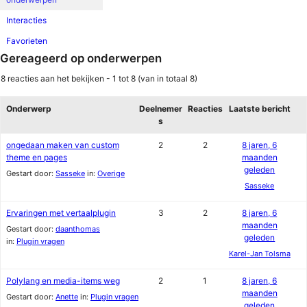
Interacties
Favorieten
Gereageerd op onderwerpen
8 reacties aan het bekijken - 1 tot 8 (van in totaal 8)
Onderwerp
Deelnemer
Reacties
Laatste bericht
s
ongedaan maken van custom
2
2
8 jaren, 6
theme en pages
maanden
geleden
Gestart door:
Sasseke
in:
Overige
Sasseke
Ervaringen met vertaalplugin
3
2
8 jaren, 6
maanden
Gestart door:
daanthomas
geleden
in:
Plugin vragen
Karel-Jan Tolsma
Polylang en media-items weg
2
1
8 jaren, 6
maanden
Gestart door:
Anette
in:
Plugin vragen
geleden