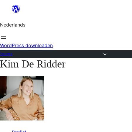
Ga
naar
Nederlands
de
inhoud
WordPress downloaden
Forums
Kim De Ridder
Ga
naar
de
inhoud