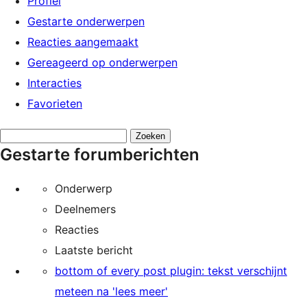
Profiel
Gestarte onderwerpen
Reacties aangemaakt
Gereageerd op onderwerpen
Interacties
Favorieten
Onderwerpen
Gestarte forumberichten
zoeken:
Onderwerp
Deelnemers
Reacties
Laatste bericht
bottom of every post plugin: tekst verschijnt
meteen na 'lees meer'