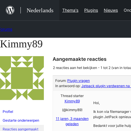
Ga
Nederlands
Thema's
Plugins
Nieuws
Ond
naar
de
Forums
inhoud
Kimmy89
Ga
naar
Aangemaakte reacties
de
inhoud
2 reacties aan het bekijken - 1 tot 2 (van in totaa
Forum:
Plugin vragen
In antwoord op:
Jetpack plugin verdwenen na u
Thread starter
Kimmy89
Hoi,
(@kimmy89)
Profiel
Ik kon via filemanager
plugin JetPack opnieuw
11 jaren, 3 maanden
Gestarte onderwerpen
geleden
Bedankt voor jullie hu
Reacties aangemaakt