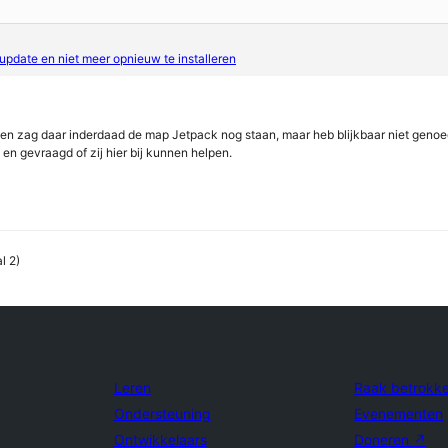
pdate en niet meer opnieuw te installeren
 en zag daar inderdaad de map Jetpack nog staan, maar heb blijkbaar niet genoe
 en gevraagd of zij hier bij kunnen helpen.
l 2)
Leren
Raak betrokk
Ondersteuning
Evenementen
Ontwikkelaars
Doneren
↗