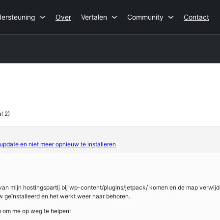
ersteuning
Over
Vertalen
Community
Contact
l 2)
pdate en niet meer opnieuw te installeren
 van mijn hostingspartij bij wp-content/plugins/jetpack/ komen en de map verwij
 geïnstalleerd en het werkt weer naar behoren.
lp om me op weg te helpen!