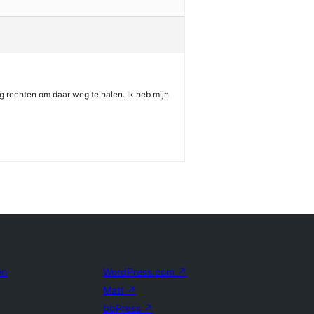
g rechten om daar weg te halen. Ik heb mijn
en
WordPress.com
↗
Matt
↗
bbPress
↗