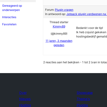
Gereageerd op
Forum:
Plugin vragen
onderwerpen
In antwoord op:
Jetpack plugin verdwenen na u
Interacties
Thread starter
Favorieten
Kimmy89
Bedankt voor de tip!
Ik heb zojuist gekeken
(@kimmy89)
hostingsbedrijf gemaild
11 jaren, 3 maanden
geleden
2 reacties aan het bekijken - 1 tot 2 (van in totaa
Over
Showcase
Nieuws
Thema's
Hosting
Plugins