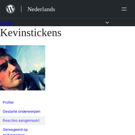
Ga
Nederlands
naar
de
Forums
Kevinstickens
Ga
inhoud
naar
de
inhoud
Profiel
Gestarte onderwerpen
Reacties aangemaakt
Gereageerd op
onderwerpen