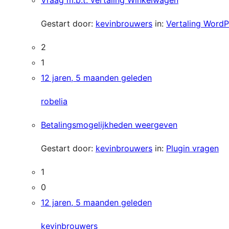
Vraag m.b.t. vertaling Winkelwagen
Gestart door:
kevinbrouwers
in:
Vertaling WordP
2
1
12 jaren, 5 maanden geleden
robelia
Betalingsmogelijkheden weergeven
Gestart door:
kevinbrouwers
in:
Plugin vragen
1
0
12 jaren, 5 maanden geleden
kevinbrouwers